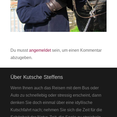
Du musst
angemeldet
sein, um einen Kommentar
abzugeben.
Über Kutsche Steffens
Wenn Ihnen auch das Reisen mit dem Bus oder
Auto zu schnellebig oder stressig erscheint, dann
denken Sie doch einmal über eine idyllische
Kutschfahrt nach; nehmen Sie sich die Zeit für die