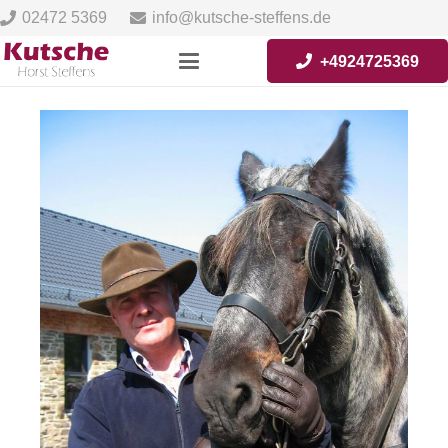
02472 5369
info@kutsche-steffens.de
+4924725369