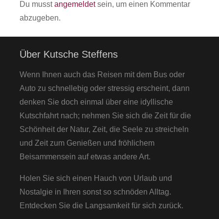
Du musst
angemeldet
sein, um einen Kommentar
abzugeben.
Über Kutsche Steffens
Wenn Ihnen auch das Reisen mit dem Bus oder
Auto zu schnellebig oder stressig erscheint, dann
denken Sie doch einmal über eine idyllische
Kutschfahrt nach; nehmen Sie sich die Zeit für die
Schönheit der Natur, Zeit, die Seele zu streicheln
und Zeit zum Genießen und fröhlichem
Beisammensein auf etwas andere Art.
Holen Sie sich einen Hauch von Urlaub und
Nostalgie in Ihren sonst so schnöden Alltag.
Entdecken Sie die Langsamkeit für sich zurück.