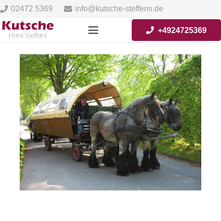
02472 5369
info@kutsche-steffens.de
+4924725369